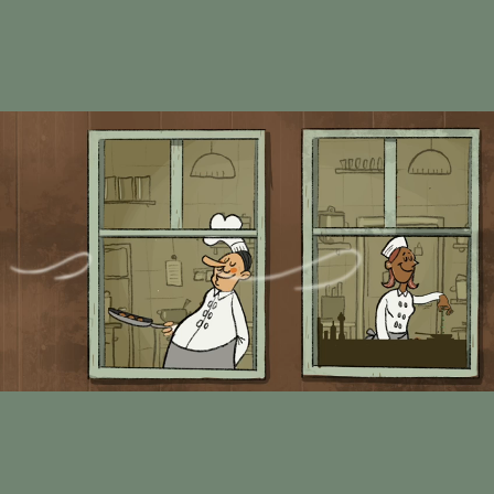
Vacatures
Arrangementen
Reserveren
Agenda
Het Gemaal
Cadeaubon
Honden